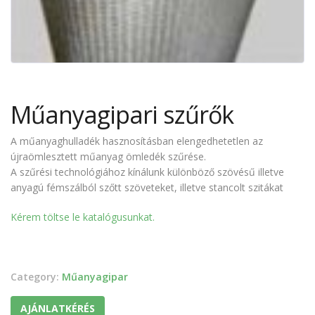
Műanyagipari szűrők
A műanyaghulladék hasznosításban elengedhetetlen az
újraömlesztett műanyag ömledék szűrése.
A szűrési technológiához kínálunk különböző szövésű illetve
anyagú fémszálból szőtt szöveteket, illetve stancolt szitákat
Kérem töltse le katalógusunkat.
Category:
Műanyagipar
AJÁNLATKÉRÉS